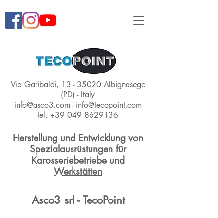
Via Garibaldi,
13 - 35020
Albignasego
(PD) - Italy
info@asco3.com
-
info@tecopoint.com
tel.
+39 049 8629136
Herstellung und Entwicklung von
Spezialausrüstungen für
Karosseriebetriebe und
Werkstätten
Asco3 srl - TecoPoint