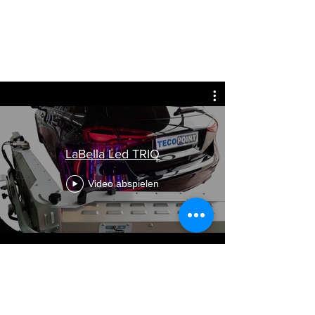
LaBella Led TRIO
Video abspielen