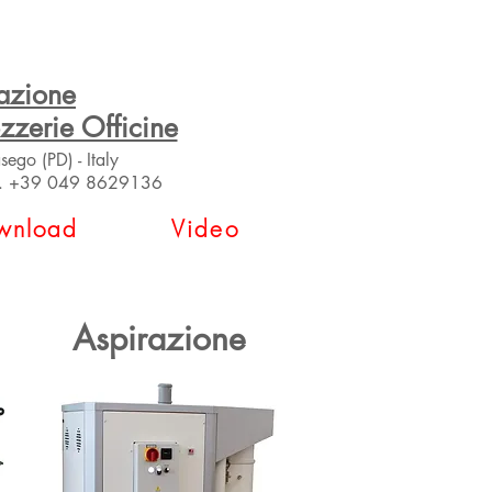
azione
zzerie Officine
ego (PD) - Italy
l.
+39 049 8629136
wnload
Video
Aspirazione