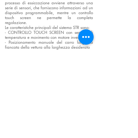
processo di essiccazione avviene attraverso una
serie di sensori, che forniscono informazioni ad un
dispositivo programmabile, mentre un controllo
touch screen ne permette la completa
regolazione.
Le caratteristiche principali del sistema STR sono:
- CONTROLLO TOUCH SCREEN con sensore di
temperatura e movimento con motore inverter
- Posizionamento manuale del carro lungo la
fiancata della vettura alla larghezza desiderata
- Rotazione 45° dei pannelli laterali tramite
motore secondo programma
- Spostamento longitudinale automatico sulle aree
selezionate (pannelli verdi) e attivazione dei
pannelli di essiccazione; le zone grigie indicano i
pannelli spenti, per il risparmio energetico
- Software multilingue
- Controllo completo del processo di essiccazione
con monitoraggio continuo delle condizioni di
lavoro
- Tecnologia di essiccazione a infrarossi ad alte
prestazioni con rilevamento della temperatura e
sonda di gestione computerizzata.
- Possibilità di controllo remoto tramite PC o
connessione WiFi su tablet o smartphones- Il
sistema STR informerà l'operatore della
manutenzione periodica.
Conforme ai requisiti di Industria 4.0