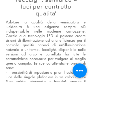
luci per controllo
qualita'
Valutare la qualità della verniciatura e
lucidatura è una esigenza sempre più
indispensabile nelle moderne carrozzerie.
Grazie alla tecnologia LED si possono creare
sistemi di illuminazione ad alta efficienza per il
controllo qualità capaci di un’illuminazione
naturale e uniforme. Tecolight, disponibile nelle
versioni ad arco e carrellata ha tutte le
caratteristiche necessarie per svolgere al meglio
questo compito. Le sue caratteristiche principali
sono:
- possibilità di impostare a priori il colore della
luce delle singole plafoniere in tre colori diversi
(luce calda, intermedia e fredda); creano il
giusto contrasto sulla superficie esaminata
- plafoniere LED di vario tipo con potenza tra i
2300 e i 7300 lm; permettono di illuminare le
zone lavorate per individuare anche la minima
imperfezione.
- leggere e maneggevoli; sono dotate di
comode maniglie per illuminare dove serve
La tecnologia LED di ultima generazione è la
giusta risposta “Green” per dare una mano alla
Natura.