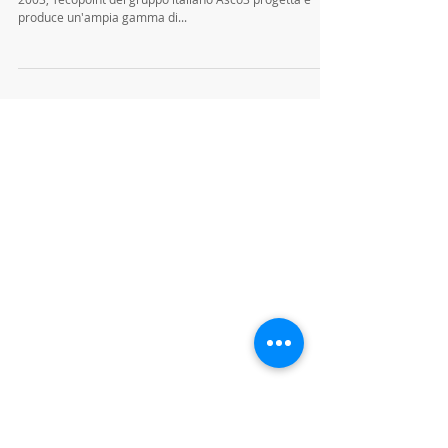
SWISSAUTOMOTIVESHOW
Berna CH
swissautomotiveshow IR-TECHNOLOGY e TecoPoint Dal
2003, Tecopoint del gruppo italiano Asco3 progetta e
produce un'ampia gamma di...